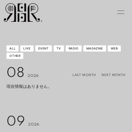
INFOR
MATIO
N
ALL
LIVE
EVENT
TV
RADIO
MAGAZINE
WEB
OTHER
ログイン
08
LAST MONTH
NEXT MONTH
2026
現在情報はありません。
09
2026