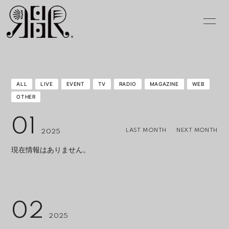
INFOR
MATIO
N
ALL
LIVE
EVENT
TV
RADIO
MAGAZINE
WEB
OTHER
ログイン
01
LAST MONTH
NEXT MONTH
2025
現在情報はありません。
02
2025