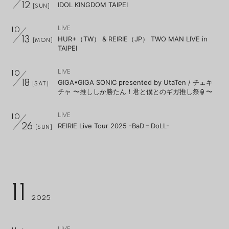
IDOL KINGDOM TAIPEI
12
[SUN]
LIVE
10
HUR+（TW） & REIRIE（JP） TWO MAN LIVE in
13
[MON]
TAIPEI
LIVE
10
GIGA•GIGA SONIC presented by UtaTen / チェキ
18
[SAT]
チャ 〜推ししか勝たん！君と僕とのギガ推し祭🏮〜
LIVE
10
REIRIE Live Tour 2025 -BaD＝DoLL-
26
[SUN]
11
2025