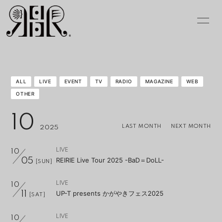
INFOR
MATIO
N
ALL
LIVE
EVENT
TV
RADIO
MAGAZINE
WEB
OTHER
ログイン
10
LAST MONTH
NEXT MONTH
2025
LIVE
10
REIRIE Live Tour 2025 -BaD＝DoLL-
05
[SUN]
LIVE
10
UP-T presents かがやきフェス2025
11
[SAT]
LIVE
10