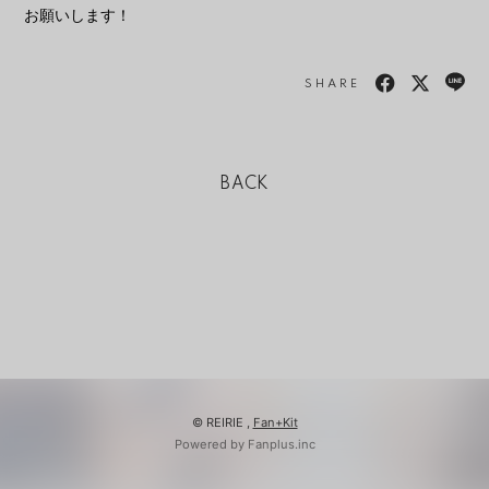
お願いします！
SHARE
BACK
© REIRIE ,
Fan+Kit
Powered by Fanplus.inc